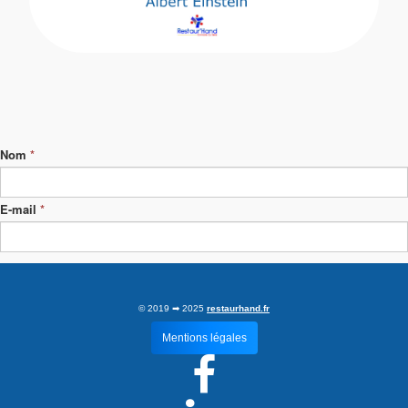
Nom
*
E-mail
*
Je veux recevoir des newsletters
Souscrire
© 2019 ➡ 2025
restaurhand.fr
Mentions légales
