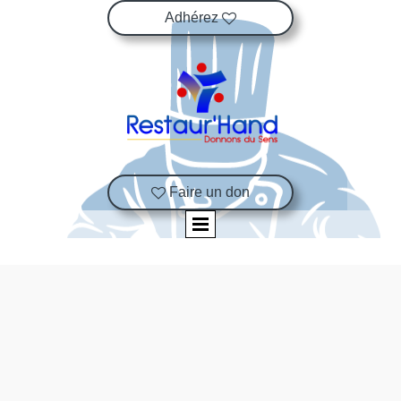
Adhérez

Faire un don
