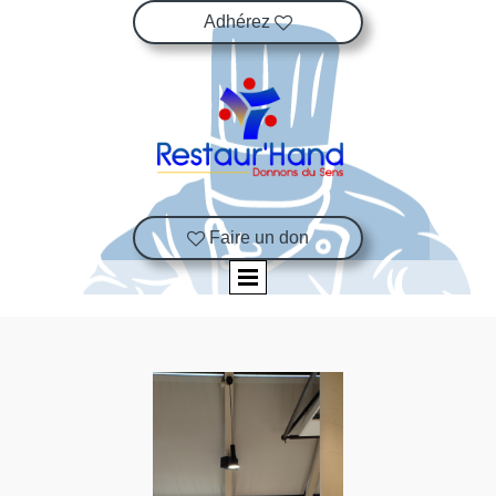
Adhérez

Faire un don
