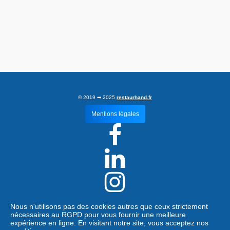
© 2019 ➡ 2025
restaurhand.fr
Mentions légales



Restaur'Hand
Nous n'utilisons pas des cookies autres que ceux strictement
Association d'intérêt général
nécessaires au RGPD pour vous fournir une meilleure
98, Impasse Simone apt 27
expérience en ligne. En visitant notre site, vous acceptez nos
83500 La Seyne sur mer