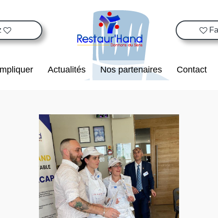
z
Fa


impliquer
Actualités
Nos partenaires
Contact